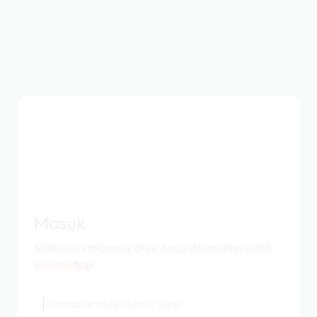
Masuk
Silakan isi kredensial akun Anda di bawah ini untuk
melanjutkan